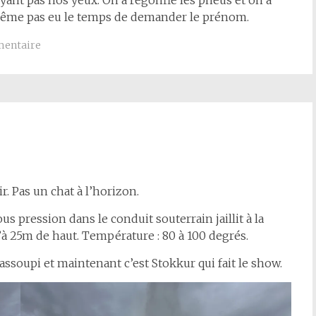
ant pas nos yeux. On a regonflé les pneus et on a
a même pas eu le temps de demander le prénom.
entaire
r. Pas un chat à l’horizon.
ous pression dans le conduit souterrain jaillit à la
à 25m de haut. Température : 80 à 100 degrés.
ssoupi et maintenant c’est Stokkur qui fait le show.