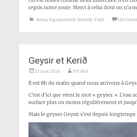
On est restés comme deux imbéciles, n’en croy
repris notre route. Merci à celui dont on n’
Amis
,
Equipement
,
Islande
,
Pays
Un comm
Geysir et Kerið
13 mai 2024
Pti-Ket
Il est 8h du matin quand nous arrivons à Geysi
C’est d’ici que vient le mot « geyser ». L’eau s
surface plus ou moins régulièrement et jusqu’
Mais le geyser Geysir s’est depuis longtemps a