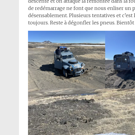
descente et on attaque la remontée dans la foul
de redémarrage ne font que nous enliser un pe
désensablement. Plusieurs tentatives et c’est l
toujours. Reste à dégonfler les pneus. Bientôt 