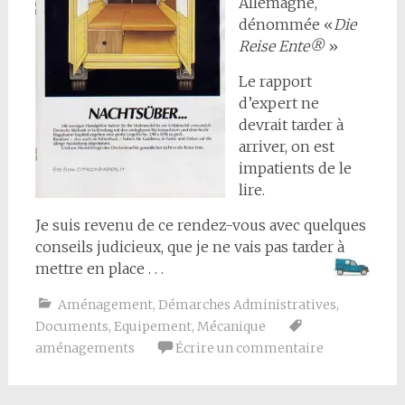
Allemagne,
dénommée «
Die
Reise Ente®
»
Le rapport
d’expert ne
devrait tarder à
arriver, on est
impatients de le
lire.
Je suis revenu de ce rendez-vous avec quelques
conseils judicieux, que je ne vais pas tarder à
mettre en place . . .
Aménagement
,
Démarches Administratives
,
Documents
,
Equipement
,
Mécanique
aménagements
Écrire un commentaire