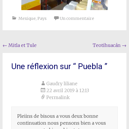
Mexique
,
Pays
Un commentaire
Navigation
←
Mitla et Tule
Teotihuacán
→
de
l'article
Une réflexion sur “
Puebla
”
Gaudry liliane
22 avril 2019 à 12:13
Permalink
Pleiins de bisous a vous deux bonne
continuation nous pensons bien a vous