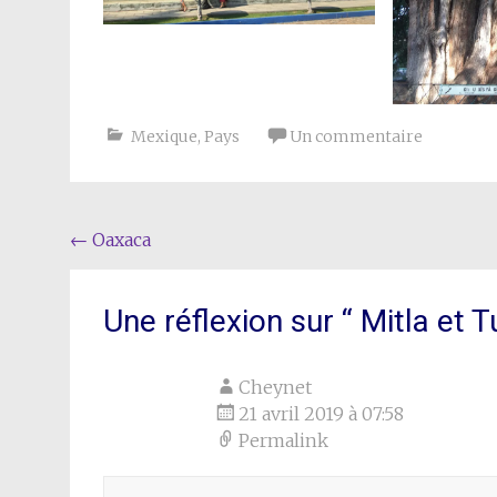
Mexique
,
Pays
Un commentaire
Navigation
←
Oaxaca
de
l'article
Une réflexion sur “
Mitla et T
Cheynet
21 avril 2019 à 07:58
Permalink