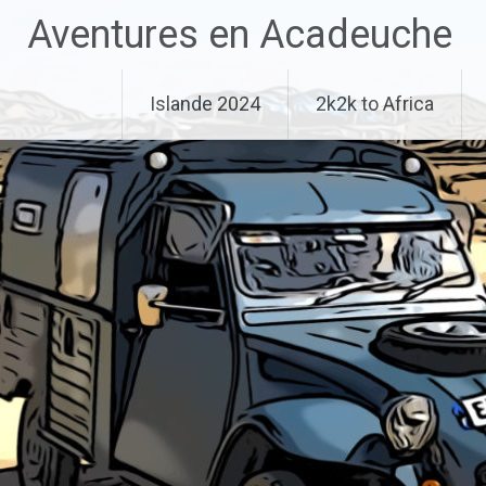
Aller
Aventures en Acadeuche
au
contenu
principal
Islande 2024
2k2k to Africa