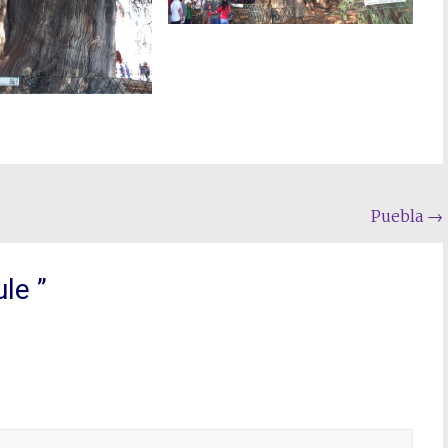
Puebla
→
ule
”