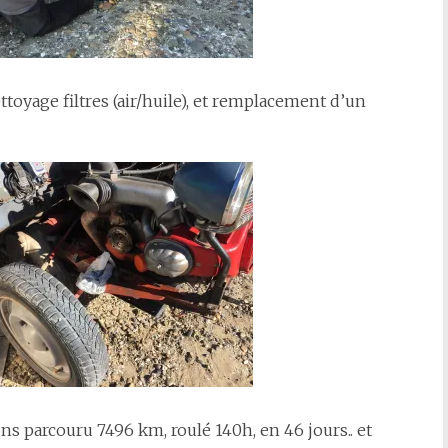
ttoyage filtres (air/huile), et remplacement d’un
ons parcouru 7496 km, roulé 140h, en 46 jours.. et