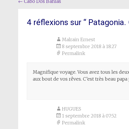
Navigation
←
Cabo Dos Bahias
de
l'article
4 réflexions sur “
Patagonia.
Malrain Ernest
8 septembre 2018 à 18:27
Permalink
Magnifique voyage. Vous avez tous les deu
aux bout de vos rêves. C’est très beau papa
HUGUES
1 septembre 2018 à 07:52
Permalink