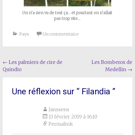
On n’a rien vu de tout ça… et pourtant on n’allait
pas trop vite…
Pays
Un commentaire
Navigation
←
Les palmiers de cire de
Les Bomberos de
Quindio
Medellin
→
de
l'article
Une réflexion sur “
Filandia
”
Janssens
13 février 2019 à 16:10
Permalink