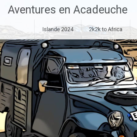
Aller
Aventures en Acadeuche
au
contenu
principal
Islande 2024
2k2k to Africa