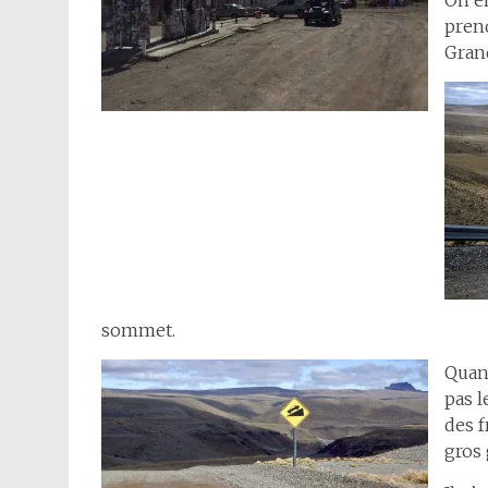
On en
prend
Grand
sommet.
Quan
pas l
des f
gros 