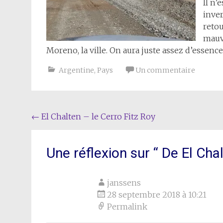
Il n’
inver
retou
mauva
Moreno, la ville. On aura juste assez d’essence
Argentine
,
Pays
Un commentaire
Navigation
←
El Chalten – le Cerro Fitz Roy
de
l'article
Une réflexion sur “
De El Chal
janssens
28 septembre 2018 à 10:21
Permalink