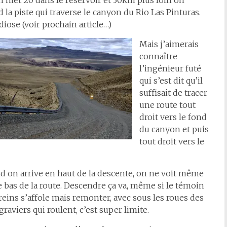
 met 20 dans le réservoir et 30km plus loin on
 la piste qui traverse le canyon du Rio Las Pinturas.
iose (voir prochain article…)
Mais j’aimerais
connaître
l’ingénieur futé
qui s’est dit qu’il
suffisait de tracer
une route tout
droit vers le fond
du canyon et puis
tout droit vers le
d on arrive en haut de la descente, on ne voit même
e bas de la route. Descendre ça va, même si le témoin
reins s’affole mais remonter, avec sous les roues des
graviers qui roulent, c’est super limite.