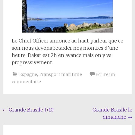
Le Chief Officer annonce au haut-parleur que ce
soir nous devons retarder nos montres d’une
heure. Dakar est 2h en avance mais on y va
progressivement.
Espagne
,
Transport maritime
Écrire un
commentaire
Navigation
←
Grande Brasile J+10
Grande Brasile le
dimanche
→
de
l'article